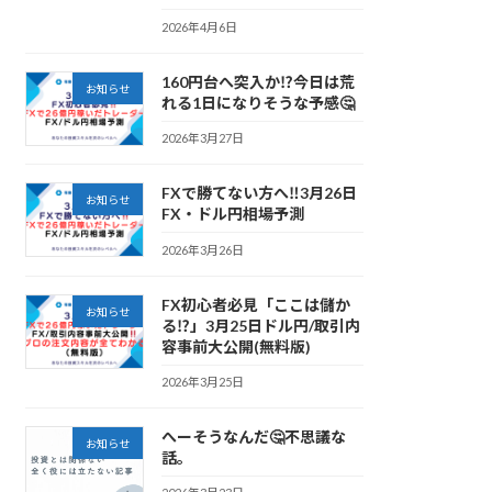
2026年4月6日
160円台へ突入か⁉️今日は荒
お知らせ
れる1日になりそうな予感🤔
2026年3月27日
FXで勝てない方へ‼️3月26日
お知らせ
FX・ドル円相場予測
2026年3月26日
FX初心者必見「ここは儲か
お知らせ
る⁉️」3月25日ドル円/取引内
容事前大公開(無料版)
2026年3月25日
へーそうなんだ🤔不思議な
お知らせ
話。