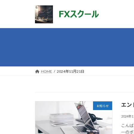
コ
ナ
ン
ビ
テ
ゲ
ン
ー
ツ
シ
へ
ョ
ス
ン
キ
に
ッ
移
プ
動
HOME
2024年11月21日
エン
お知らせ
2024年
こんば
ーのポ